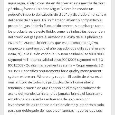
aqua regia, el otro consiste en disolver en una mezcla de cloro
y ácido… Jóvenes Talentos Miguel Valero ha creado un
pequeño imperio del calcetín de diseño y divertido en el centro
del barrio de Chueca. En un mercado abierto y competitivo el
precio del gas debería fluctuar libremente, sin embargo tanto
los productores de este fluido, como las industrias, dependen
del precio del gas para el armado y el éxito de sus planes de
inversión. Aunque lo cierto es que es un completo déjà vu
respecto al spot emitido el año pasado, que utilizaba el mismo
claim, "Que la ilusión continúe". buena calidad e iso 90012008
raymond mill - buena calidad e iso 90012008 raymond mill ISO
9001:2008 - Quality management systems -- RequirementsISO
9001:2008 specifies requirements for a quality management
system where an . Where any requir… El aceite de oliva es el
mas antiguo de todos los productos de la humanidad y
tenemos la suerte de que España es el mayor productor de
aceite del mundo. La historia de Jamaica brinda el fascinante
estudio de los valientes esfuerzos de un pueblo por
levantarse de las cadenas del colonialismo y la pobreza, solo
para ser doblegado de nuevo por fuerzas mayores que sus