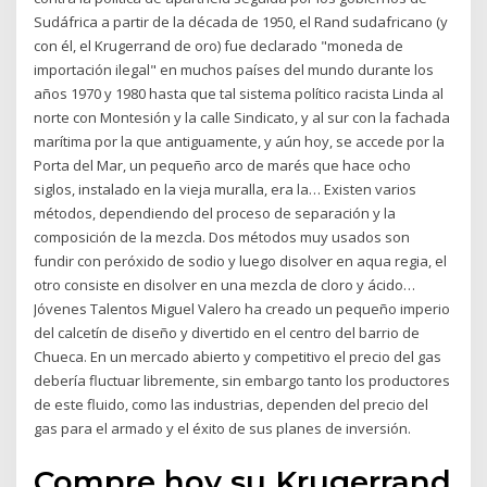
Sudáfrica a partir de la década de 1950, el Rand sudafricano (y
con él, el Krugerrand de oro) fue declarado "moneda de
importación ilegal" en muchos países del mundo durante los
años 1970 y 1980 hasta que tal sistema político racista Linda al
norte con Montesión y la calle Sindicato, y al sur con la fachada
marítima por la que antiguamente, y aún hoy, se accede por la
Porta del Mar, un pequeño arco de marés que hace ocho
siglos, instalado en la vieja muralla, era la… Existen varios
métodos, dependiendo del proceso de separación y la
composición de la mezcla. Dos métodos muy usados son
fundir con peróxido de sodio y luego disolver en aqua regia, el
otro consiste en disolver en una mezcla de cloro y ácido…
Jóvenes Talentos Miguel Valero ha creado un pequeño imperio
del calcetín de diseño y divertido en el centro del barrio de
Chueca. En un mercado abierto y competitivo el precio del gas
debería fluctuar libremente, sin embargo tanto los productores
de este fluido, como las industrias, dependen del precio del
gas para el armado y el éxito de sus planes de inversión.
Compre hoy su Krugerrand